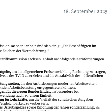
18. September 2025
ission sachsen-anhalt sind sich einig: „Die Beschäftigten im
re Zeichen der Wertschätzung.“
bb tarifkommission sachsen-anhalt nachfolgende Kernforderungen
tgelte,
um der allgemeinen Preisentwicklung Rechnung zu tragen,
veau des TVöD zu erzielen und die Attraktivität des öffentlichen
stungszeiten,
die den Anforderungen moderner Arbeitswelten
nden Arbeitsbelastung entgegentreten können.
gen für die neuen Bundesländer,
insbesondere bei
endung nach 35 Jahren Einheit.
g für Lehrkräfte,
um die Vielfalt der schulischen Aufgaben
ergleichbarkeit zu verbessern.
es Urlaubsgeldes sowie Erhöhung der Jahressonderzahlung,
als