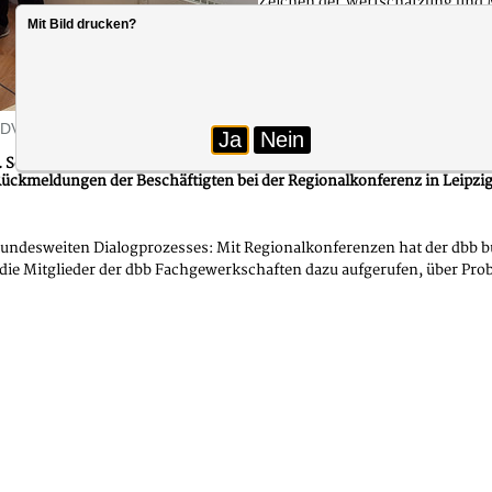
Zeichen der Wertschätzung und Mo
Mit Bild drucken?
Die gesammelten Ergebnisse flie
17. November 2025 die endgültig
Einkommensrunde mit der TdL be
Foto: dbb sachsen-anhalt
(DVG) sowie Ulrich Stock, (Landesvorsitzender dbb sachsen-anhalt).
Ja
Nein
6. September 2025 zentrale Forderungen für die bevorstehenden Tarif
Rückmeldungen der Beschäftigten bei der Regionalkonferenz in Leipzig
s bundesweiten Dialogprozesses: Mit Regionalkonferenzen hat der db
die Mitglieder der dbb Fachgewerkschaften dazu aufgerufen, über Pro