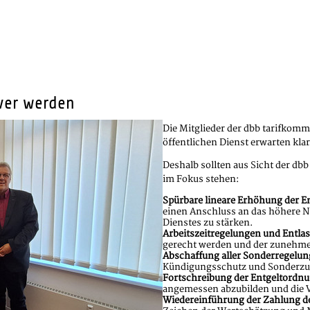
iver werden
Die Mitglieder der dbb tarifkomm
öffentlichen Dienst erwarten kla
Deshalb sollten aus Sicht der d
im Fokus stehen:
Spürbare lineare Erhöhung der En
einen Anschluss an das höhere Ni
Dienstes zu stärken.
Arbeitszeitregelungen und Entla
gerecht werden und der zunehme
Abschaffung aller Sonderregelun
Kündigungsschutz und Sonderzuw
Fortschreibung der Entgeltordnun
angemessen abzubilden und die V
Wiedereinführung der Zahlung d