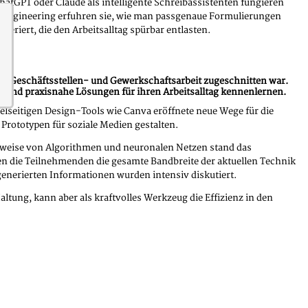
hatGPT oder Claude als intelligente Schreibassistenten fungieren
-Engineering erfuhren sie, wie man passgenaue Formulierungen
neriert, die den Arbeitsalltag spürbar entlasten.
der Geschäftsstellen- und Gewerkschaftsarbeit zugeschnitten war.
n und praxisnahe Lösungen für ihren Arbeitsalltag kennenlernen.
seitigen Design-Tools wie Canva eröffnete neue Wege für die
Prototypen für soziale Medien gestalten.
sweise von Algorithmen und neuronalen Netzen stand das
 die Teilnehmenden die gesamte Bandbreite der aktuellen Technik
-generierten Informationen wurden intensiv diskutiert.
ltung, kann aber als kraftvolles Werkzeug die Effizienz in den