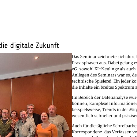
die digitale Zukunft
Das Seminar zeichnete sich durc
Praxisphasen aus. Dabei gelang 
eG, sowohl KI-Neulinge als auch 
Anliegen des Seminars war es, de
technische Spielerei. Ein jeder k
die Inhalte ein breites Spektru
Im Bereich der Datenanalyse wur
können, komplexe Informationen 
beispielsweise, Trends in der M
wesentlich schneller und präziser
Auch für die tägliche Schreibarbe
Korrespondenz, das Verfassen vo