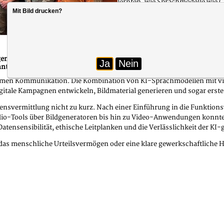
lernten, wie Sprachmodelle wie C
Mit Bild drucken?
können. Durch gezieltes Prompt
und verschiedene Stilvarianten ge
Foto: dbb sachsen-anhalt
enz statt, das speziell auf die Bedürfnisse und Herausforderungen in 
Ja
Nein
en die Teilnehmenden tief in die Welt der digitalen Helfer eintauche
amen Kommunikation. Die Kombination von KI-Sprachmodellen mit viel
igitale Kampagnen entwickeln, Bildmaterial generieren und sogar erste 
nsvermittlung nicht zu kurz. Nach einer Einführung in die Funktion
o-Tools über Bildgeneratoren bis hin zu Video-Anwendungen konnten
Datensensibilität, ethische Leitplanken und die Verlässlichkeit der KI
 das menschliche Urteilsvermögen oder eine klare gewerkschaftliche Ha