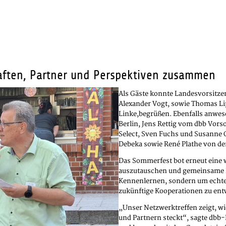
aften, Partner und Perspektiven zusammen
Als Gäste konnte Landesvorsitzen
Alexander Vogt, sowie Thomas Li
Linke,begrüßen. Ebenfalls anwes
Berlin, Jens Rettig vom dbb Vor
Select, Sven Fuchs und Susanne 
Debeka sowie René Plathe von d
Das Sommerfest bot erneut eine w
auszutauschen und gemeinsame He
Kennenlernen, sondern um echte 
zukünftige Kooperationen zu ent
„Unser Netzwerktreffen zeigt, w
und Partnern steckt“, sagte dbb-