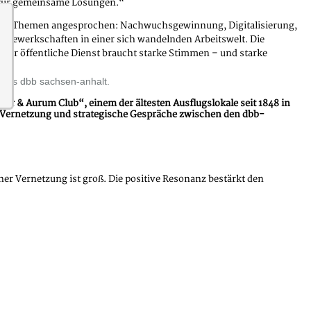
 für gemeinsame Lösungen.“
ale Themen angesprochen: Nachwuchsgewinnung, Digitalisierung,
er Gewerkschaften in einer sich wandelnden Arbeitswelt. Die
Der öffentliche Dienst braucht starke Stimmen – und starke
n des dbb sachsen-anhalt.
r & Aurum Club“, einem der ältesten Ausflugslokale seit 1848 in
ch, Vernetzung und strategische Gespräche zwischen den dbb-
her Vernetzung ist groß. Die positive Resonanz bestärkt den