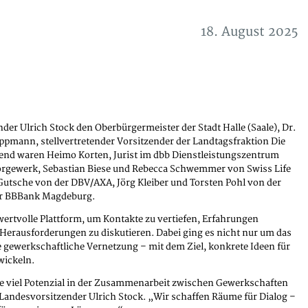
18. August 2025
der Ulrich Stock den Oberbürgermeister der Stadt Halle (Saale), Dr.
ppmann, stellvertretender Vorsitzender der Landtagsfraktion Die
end waren Heimo Korten, Jurist im dbb Dienstleistungszentrum
sorgewerk, Sebastian Biese und Rebecca Schwemmer von Swiss Life
Gutsche von der DBV/AXA, Jörg Kleiber und Torsten Pohl von der
er BBBank Magdeburg.
ertvolle Plattform, um Kontakte zu vertiefen, Erfahrungen
rausforderungen zu diskutieren. Dabei ging es nicht nur um das
gewerkschaftliche Vernetzung – mit dem Ziel, konkrete Ideen für
wickeln.
ie viel Potenzial in der Zusammenarbeit zwischen Gewerkschaften
Landesvorsitzender Ulrich Stock. „Wir schaffen Räume für Dialog –