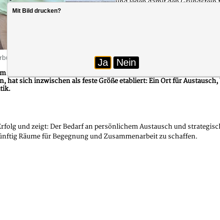
und legen damit den Grundstein
Mit Bild drucken?
In den Gesprächen wurden zentr
Arbeitsbelastung und die Rolle d
Teilnehmenden waren sich einig: 
Foto: dbb sachsen-anhalt
bürgermeister Dr. Volker Alexander Vogt (links) das 2. Netzwerktreffe
Ja
Nein
m Netzwerktreffen in Form eines Sommerfestes – diesmal im „Waldkate
n, hat sich inzwischen als feste Größe etabliert: Ein Ort für Austaus
tik.
rfolg und zeigt: Der Bedarf an persönlichem Austausch und strategisc
künftig Räume für Begegnung und Zusammenarbeit zu schaffen.