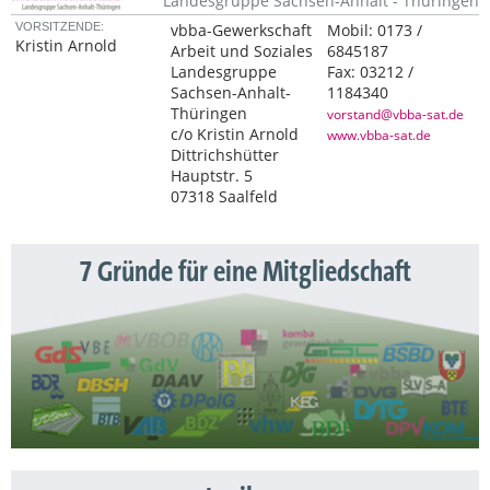
Landesgruppe Sachsen-Anhalt - Thüringen
VORSITZENDE:
vbba-Gewerkschaft
Mobil:
0173 /
Kristin Arnold
Arbeit und Soziales
6845187
Landesgruppe
Fax:
03212 /
Sachsen-Anhalt-
1184340
Thüringen
vorstand@vbba-sat.de
c/o Kristin Arnold
www.vbba-sat.de
Dittrichshütter
Hauptstr. 5
07318 Saalfeld
7 Gründe für eine Mitgliedschaft