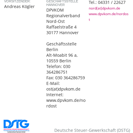
VORSITZENDER:
GESCHÄFTSSTELLE
Tel.:
04331 / 22627
HANNOVER
Andreas Kögler
nord(at)dpvkom.de
DPVKOM
www.dpvkom.de/nordos
Regionalverband
t
Nord-Ost
Raffaelstraße 4
30177 Hannover
Geschäftsstelle
Berlin
Alt-Moabit 96 a,
10559 Berlin
Telefon: 030
364286751
Fax: 030 364286759
E-Mail:
ost(at)dpvkom.de
Internet:
www.dpvkom.de/no
rdost
Deutsche Steuer-Gewerkschaft (DSTG)