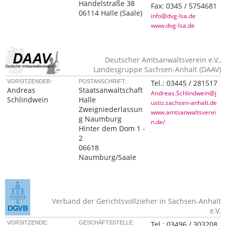
Händelstraße 38
Fax:
0345 / 5754681
06114 Halle (Saale)
info@dvg-lsa.de
www.dvg-lsa.de
Deutscher Amtsanwaltsverein e.V.,
Landesgruppe Sachsen-Anhalt (DAAV)
VORSITZENDER:
POSTANSCHRIFT:
Tel.:
03445 / 281517
Andreas
Staatsanwaltschaft
Andreas.Schlindwein@j
Schlindwein
Halle
ustiz.sachsen-anhalt.de
Zweigniederlassun
www.amtsanwaltsverei
g Naumburg
n.de/
Hinter dem Dom 1 -
2
06618
Naumburg/Saale
Verband der Gerichtsvollzieher in Sachsen-Anhalt
e.V.
VORSITZENDE:
GESCHÄFTSSTELLE:
Tel.:
03496 / 303208