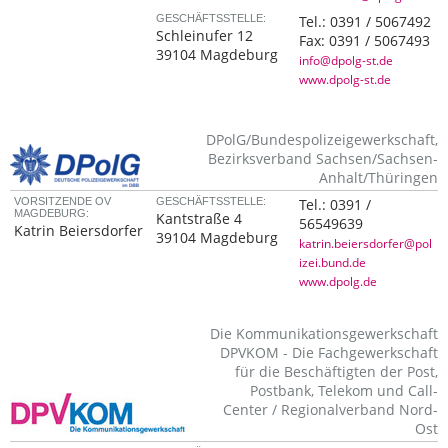
GESCHÄFTSSTELLE:
Tel.:
0391 / 5067492
Schleinufer 12
Fax:
0391 / 5067493
39104 Magdeburg
info@dpolg-st.de
www.dpolg-st.de
DPolG/Bundespolizeigewerkschaft,
Bezirksverband Sachsen/Sachsen-
Anhalt/Thüringen
VORSITZENDE OV
GESCHÄFTSSTELLE:
Tel.:
0391 /
MAGDEBURG:
Kantstraße 4
56549639
Katrin Beiersdorfer
39104 Magdeburg
katrin.beiersdorfer@pol
izei.bund.de
www.dpolg.de
Die Kommunikationsgewerkschaft
DPVKOM - Die Fachgewerkschaft
für die Beschäftigten der Post,
Postbank, Telekom und Call-
Center / Regionalverband Nord-
Ost