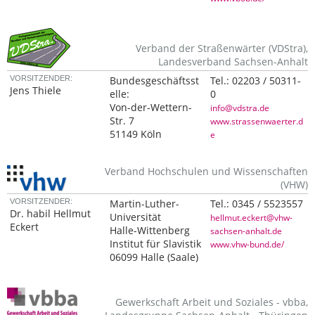
Verband der Straßenwärter (VDStra),
Landesverband Sachsen-Anhalt
VORSITZENDER:
Bundesgeschäftsst
Tel.:
02203 / 50311-
Jens Thiele
elle:
0
Von-der-Wettern-
info@vdstra.de
Str. 7
www.strassenwaerter.d
51149 Köln
e
Verband Hochschulen und Wissenschaften
(VHW)
VORSITZENDER:
Martin-Luther-
Tel.:
0345 / 5523557
Dr. habil Hellmut
Universität
hellmut.eckert@vhw-
Eckert
Halle-Wittenberg
sachsen-anhalt.de
Institut für Slavistik
www.vhw-bund.de/
06099 Halle (Saale)
Gewerkschaft Arbeit und Soziales - vbba,