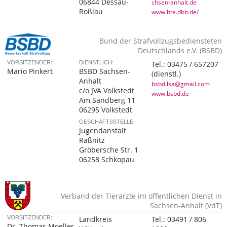
06844 Dessau-
chsen-anhalt.de
Roßlau
www.bte.dbb.de/
Bund der Strafvollzugsbediensteten
Deutschlands e.V. (BSBD)
VORSITZENDER:
DIENSTLICH:
Tel.:
03475 / 657207
Mario Pinkert
BSBD Sachsen-
(dienstl.)
Anhalt
bsbd.lsa@gmail.com
c/o JVA Volkstedt
www.bsbd.de
Am Sandberg 11
06295 Volkstedt
GESCHÄFTSSTELLE:
Jugendanstalt
Raßnitz
Gröbersche Str. 1
06258 Schkopau
Verband der Tierärzte im öffentlichen Dienst in
Sachsen-Anhalt (VdT)
VORSITZENDER:
Landkreis
Tel.:
03491 / 806
Dr. Thomas Moeller