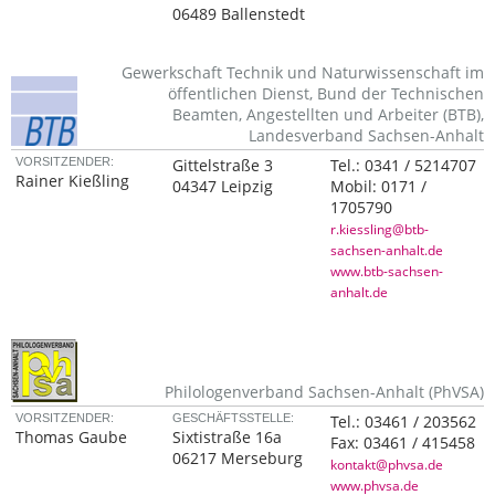
06489 Ballenstedt
Gewerkschaft Technik und Naturwissenschaft im
öffentlichen Dienst, Bund der Technischen
Beamten, Angestellten und Arbeiter (BTB),
Landesverband Sachsen-Anhalt
VORSITZENDER:
Gittelstraße 3
Tel.:
0341 / 5214707
Rainer Kießling
04347 Leipzig
Mobil:
0171 /
1705790
r.kiessling@btb-
sachsen-anhalt.de
www.btb-sachsen-
anhalt.de
Philologenverband Sachsen-Anhalt (PhVSA)
VORSITZENDER:
GESCHÄFTSSTELLE:
Tel.:
03461 / 203562
Thomas Gaube
Sixtistraße 16a
Fax:
03461 / 415458
06217 Merseburg
kontakt@phvsa.de
www.phvsa.de