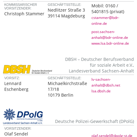
KOMMISSARISCHER
GESCHÄFTSSTELLE:
Mobil:
0160 /
VORSITZENDER:
Nedlitzer Straße 3
5401815
(privat)
Christoph Stammer
39114 Magdeburg
cstammer@bdr-
online.de
post.sachsen-
anhalt@bdr-online.de
www.lsa.bdr-online.de
DBSH – Deutscher Berufsverband
für soziale Arbeit e.V.,
Landesverband Sachsen-Anhalt
VORSITZ:
GESCHÄFTSSTELLE:
lv-sachsen-
Lennard
Michaelkirchstraße
anhalt@dbsh.net
Eschenberg
17/18
lsa.dbsh.de
10179 Berlin
Deutsche Polizei-Gewerkschaft (DPolG)
VORSITZENDER:
Olaf Sendel
olaf.sendel@dpolg-st.de