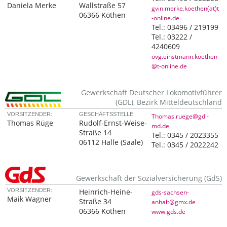
Daniela Merke
Wallstraße 57
gvin.merke.koethen(at)t
06366 Köthen
-online.de
Tel.:
03496 / 219199
Tel.:
03222 /
4240609
ovg.einstmann.koethen
@t-online.de
Gewerkschaft Deutscher Lokomotivführer
(GDL), Bezirk Mitteldeutschland
VORSITZENDER:
GESCHÄFTSSTELLE:
Thomas.ruege@gdl-
Thomas Rüge
Rudolf-Ernst-Weise-
md.de
Straße 14
Tel.:
0345 / 2023355
06112 Halle (Saale)
Tel.:
0345 / 2022242
Gewerkschaft der Sozialversicherung (GdS)
VORSITZENDER:
Heinrich-Heine-
gds-sachsen-
Maik Wagner
Straße 34
anhalt@gmx.de
06366 Köthen
www.gds.de