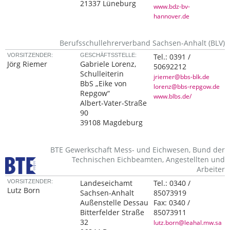
21337 Lüneburg
www.bdz-bv-
hannover.de
Berufsschullehrerverband Sachsen-Anhalt (BLV)
VORSITZENDER:
GESCHÄFTSSTELLE:
Tel.:
0391 /
Jörg Riemer
Gabriele Lorenz,
50692212
Schulleiterin
jriemer@bbs-blk.de
BbS „Eike von
lorenz@bbs-repgow.de
Repgow“
www.blbs.de/
Albert-Vater-Straße
90
39108 Magdeburg
BTE Gewerkschaft Mess- und Eichwesen, Bund der
Technischen Eichbeamten, Angestellten und
Arbeiter
VORSITZENDER:
Landeseichamt
Tel.:
0340 /
Lutz Born
Sachsen-Anhalt
85073919
Außenstelle Dessau
Fax:
0340 /
Bitterfelder Straße
85073911
32
lutz.born@leahal.mw.sa