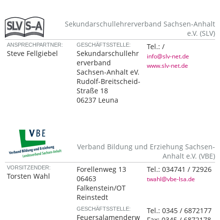
Sekundarschullehrerverband Sachsen-Anhalt
e.V. (SLV)
ANSPRECHPARTNER:
GESCHÄFTSSTELLE:
Tel.:
/
Steve Fellgiebel
Sekundarschullehr
info@slv-net.de
erverband
www.slv-net.de
Sachsen-Anhalt eV.
Rudolf-Breitscheid-
Straße 18
06237 Leuna
Verband Bildung und Erziehung Sachsen-
Anhalt e.V. (VBE)
VORSITZENDER:
Forellenweg 13
Tel.:
034741 / 72926
Torsten Wahl
06463
twahl@vbe-lsa.de
Falkenstein/OT
Reinstedt
GESCHÄFTSSTELLE:
Tel.:
0345 / 6872177
Feuersalamenderw
Fax:
0345 / 6872178