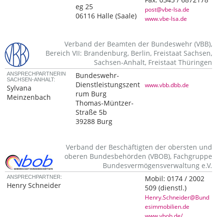
eg 25
post@vbe-lsa.de
06116 Halle (Saale)
www.vbe-lsa.de
Verband der Beamten der Bundeswehr (VBB),
Bereich VII: Brandenburg, Berlin, Freistaat Sachsen,
Sachsen-Anhalt, Freistaat Thüringen
ANSPRECHPARTNERIN
Bundeswehr-
SACHSEN-ANHALT:
Dienstleistungszent
www.vbb.dbb.de
Sylvana
rum Burg
Meinzenbach
Thomas-Müntzer-
Straße 5b
39288 Burg
Verband der Beschäftigten der obersten und
oberen Bundesbehörden (VBOB), Fachgruppe
Bundesvermögensverwaltung e.V.
ANSPRECHPARTNER:
Mobil:
0174 / 2002
Henry Schneider
509
(dienstl.)
Henry.Schneider@Bund
esimmobilien.de
www.vbob.de/