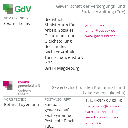
Gewerkschaft der Versorgungs- und
Sozialverwaltung (GdV)
VORSITZENDER:
dienstlich:
Cedric Harms
Ministerium für
gdv.sachsen-
Arbeit, Soziales,
anhalt@outlook.de
Gesundheit und
www.gdv-bund.de/
Gleichstellung
des Landes
Sachsen-Anhalt
Turmschanzenstraß
e 25
39114 Magdeburg
Gewerkschaft für den Kommunal- und
Landesdienst (komba)
VORSITZENDE:
POSTANSCHRIFT
Tel.:
039483 / 88 98
Bettina Fügemann
komba-
fuegemann@komba-
gewerkschaft
sachsen-anhalt.de
sachsen-anhalt
www.komba-sachsen-
Postschließfach
anhalt.de/
1202