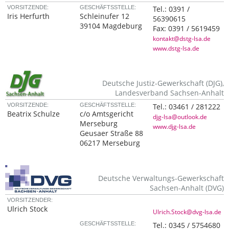
VORSITZENDE:
GESCHÄFTSSTELLE:
Tel.:
0391 /
Iris Herfurth
Schleinufer 12
56390615
39104 Magdeburg
Fax:
0391 / 5619459
kontakt@dstg-lsa.de
www.dstg-lsa.de
Deutsche Justiz-Gewerkschaft (DJG),
Landesverband Sachsen-Anhalt
VORSITZENDE:
GESCHÄFTSSTELLE:
Tel.:
03461 / 281222
Beatrix Schulze
c/o Amtsgericht
djg-lsa@outlook.de
Merseburg
www.djg-lsa.de
Geusaer Straße 88
06217 Merseburg
Deutsche Verwaltungs-Gewerkschaft
Sachsen-Anhalt (DVG)
VORSITZENDER:
Ulrich Stock
Ulrich.Stock@dvg-lsa.de
GESCHÄFTSSTELLE:
Tel.:
0345 / 5754680