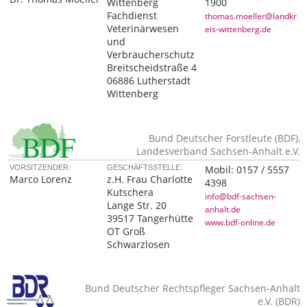
Wittenberg
1900
Fachdienst
thomas.moeller@landkr
Veterinärwesen
eis-wittenberg.de
und
Verbraucherschutz
Breitscheidstraße 4
06886 Lutherstadt
Wittenberg
Bund Deutscher Forstleute (BDF),
Landesverband Sachsen-Anhalt e.V.
VORSITZENDER:
GESCHÄFTSSTELLE:
Mobil:
0157 / 5557
Marco Lorenz
z.H. Frau Charlotte
4398
Kutschera
info@bdf-sachsen-
Lange Str. 20
anhalt.de
39517 Tangerhütte
www.bdf-online.de
OT Groß
Schwarzlosen
Bund Deutscher Rechtspfleger Sachsen-Anhalt
e.V. (BDR)